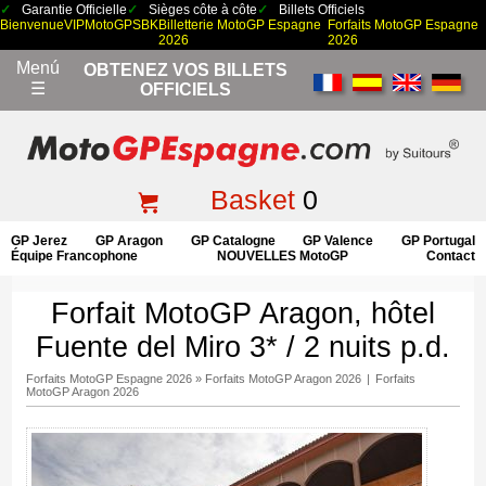
Garantie Officielle
Sièges côte à côte
Billets Officiels
Bienvenue
VIP
MotoGP
SBK
Billetterie MotoGP Espagne
Forfaits MotoGP Espagne
2026
2026
Menú
OBTENEZ VOS BILLETS
☰
OFFICIELS
Basket
0
GP Jerez
GP Aragon
GP Catalogne
GP Valence
GP Portugal
Équipe Francophone
NOUVELLES MotoGP
Contact
Forfait MotoGP Aragon, hôtel
Fuente del Miro 3* / 2 nuits p.d.
Forfaits MotoGP Espagne 2026
»
Forfaits MotoGP Aragon 2026
|
Forfaits
MotoGP Aragon 2026