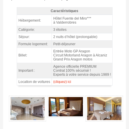
Caractéristiques
Forfait MotoGP Aragon, hôtel Fuente del Miro 3* / 2 nuits p.d. -
Hôtel Fuente del Miro***
Hébergement:
Caractéristiques
à Valderrobres
Catégorie:
3 étoiles
Séjour:
2 nuits d’hôtel (prolongable)
Formule logement:
Petit-déjeuner
Entrée Moto GP Aragon
Billet:
Circuit Motorland Aragon à Alcaniz
Grand Prix Aragon motos
Agence officielle PREMIUM
Important :
Contrat 100% sécurisé !
Experts à votre service depuis 1989 !
Location de voitures
(cliquez) ici
Forfait MotoGP Aragon, hôtel Fuente del Miro 3* / 2 nuits p.d. - Gallerie 4