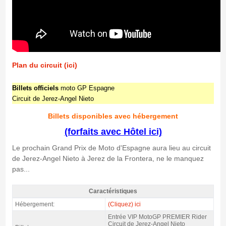
Plan du circuit (ici)
Billets officiels
moto GP Espagne
Circuit de Jerez-Angel Nieto
Billets disponibles avec hébergement
(forfaits avec Hôtel ici)
Le prochain Grand Prix de Moto d'Espagne aura lieu au circuit
de Jerez-Angel Nieto à Jerez de la Frontera, ne le manquez
pas...
Caractéristiques
MotoGP Premier Rider Jerez 2027 - Caractéristiques
Hébergement:
(Cliquez) ici
Entrée VIP MotoGP PREMIER Rider
Circuit de Jerez-Angel Nieto