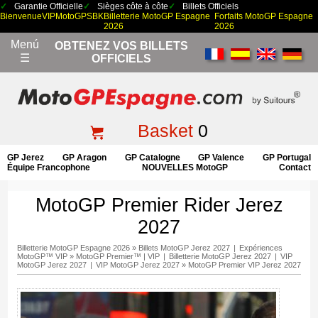
Garantie Officielle
Sièges côte à côte
Billets Officiels
Bienvenue
VIP
MotoGP
SBK
Billetterie MotoGP Espagne
Forfaits MotoGP Espagne
2026
2026
Menú
OBTENEZ VOS BILLETS
☰
OFFICIELS
Basket
0
GP Jerez
GP Aragon
GP Catalogne
GP Valence
GP Portugal
Équipe Francophone
NOUVELLES MotoGP
Contact
MotoGP Premier Rider Jerez
2027
Billetterie MotoGP Espagne 2026
»
Billets MotoGP Jerez 2027
|
Expériences
MotoGP™ VIP
»
MotoGP Premier™ | VIP
|
Billetterie MotoGP Jerez 2027
|
VIP
MotoGP Jerez 2027
|
VIP MotoGP Jerez 2027
»
MotoGP Premier VIP Jerez 2027