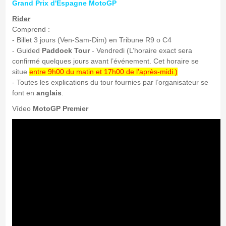
Grand Prix d'Espagne MotoGP
Rider
Comprend :
- Billet 3 jours (Ven-Sam-Dim) en Tribune R9 o C4
- Guided
Paddock Tour
- Vendredi (L’horaire exact sera
confirmé quelques jours avant l’événement. Cet horaire se
situe
entre 9h00 du matin et 17h00 de l’après-midi.)
- Toutes les explications du tour fournies par l’organisateur se
font en
anglais
.
Vídeo
MotoGP Premier