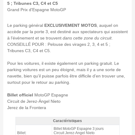
5 ; Tribunes C3, C4 et C5
Grand Prix d'Espagne MotoGP
Le parking général
EXCLUSIVEMENT MOTOS
, auquel on
accède par la porte 3, est destiné aux spectateurs qui assistent
à l'événement et se trouvent
dans cette zone du circuit
.
CONSEILLÉ POUR : Pelouse des virages 2, 3, 4 et 5 ;
Tribunes C3, C4 et C5.
Pour les voitures, il existe également un parking gratuit. Le
parking voitures est un peu éloigné, mais il y a une sorte de
navette, bien qu'il puisse parfois être difficile d'en trouver une,
surtout pour le retour au parking.
Billet officiel
MotoGP Espagne
Circuit de Jerez-Ángel Nieto
Jerez de la Frontera
Caractéristiques
Billet Parking Moto GP Jerez 2026 - Caractéristiques
Billet MotoGP Espagne 3 jours
Billet:
Circuit Jerez-Angel Nieto