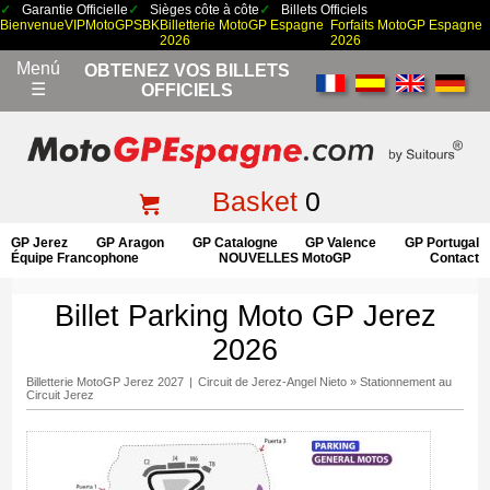
Garantie Officielle
Sièges côte à côte
Billets Officiels
Bienvenue
VIP
MotoGP
SBK
Billetterie MotoGP Espagne
Forfaits MotoGP Espagne
2026
2026
Menú
OBTENEZ VOS BILLETS
☰
OFFICIELS
Basket
0
GP Jerez
GP Aragon
GP Catalogne
GP Valence
GP Portugal
Équipe Francophone
NOUVELLES MotoGP
Contact
Billet Parking Moto GP Jerez
2026
Billetterie MotoGP Jerez 2027
|
Circuit de Jerez-Angel Nieto
»
Stationnement au
Circuit Jerez