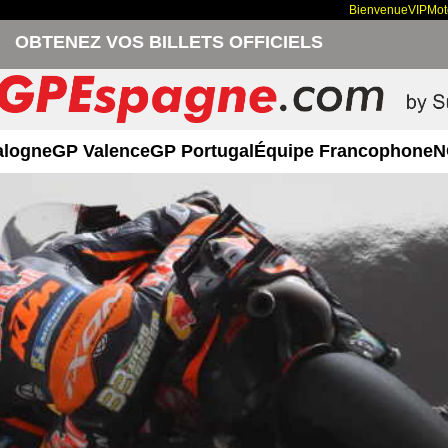
Bienvenue
VIP
Mo
OBTENEZ VOS BILLETS OFFICIELS
alogne
GP Valence
GP Portugal
Équipe Francophone
N