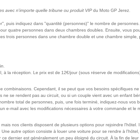
es avec n'importe quelle tribune ou produit VIP
du Moto GP Jerez.
panier", puis indiquez dans "quantité (personnes)" le nombre de person
pour quatre personnes dans deux chambres doubles. Ensuite, vous pourr
es trois personnes dans une chambre double et une chambre simple, pa
in.
l, à la réception. Le prix est de 12€/jour (sous réserve de modifications
s de combinaisons. Cependant, il se peut que vos besoins spécifiques ne
ne se rendent pas au circuit, ou si un couple vient avec un enfant bénéfi
e nombre total de personnes, puis, une fois terminé, indiquez-nous vos 
 e-mail avec les modifications nécessaires à votre commande et le mo
mais nos clients disposent de plusieurs options pour rejoindre l'hôtel. I
. Une autre option consiste à louer une voiture pour se rendre à l'hôtel,
 ce dernier est généralement un peu éloigné du circuit. À la fin de leur s