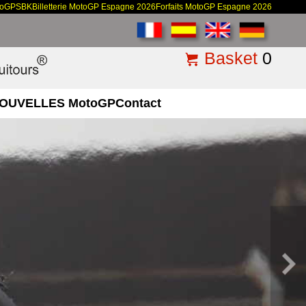
toGP
SBK
Billetterie MotoGP Espagne 2026
Forfaits MotoGP Espagne 2026
Basket
0
OUVELLES MotoGP
Contact