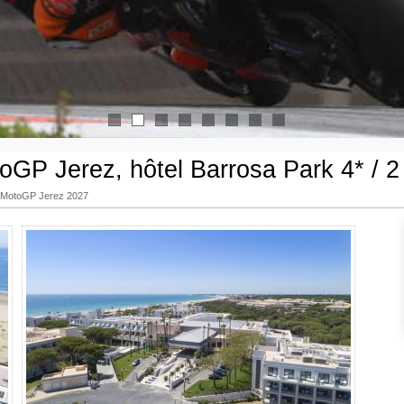
1
2
3
4
5
6
7
8
GP Jerez, hôtel Barrosa Park 4* / 2 
s MotoGP Jerez 2027