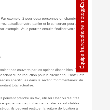
Équipe francophone motogpEspagne
Équipe francophone motogpEspagne
nes. Par exemple, 2 pour deux personnes en chambre
ez actualiser votre panier et le conserver pour ajouter
r exemple. Vous pourrez ensuite finaliser votre
).
 soient pas couverts par les options disponibles. Par
ciant d'une réduction pour le circuit et/ou l'hôtel, etc.
besoins spécifiques dans la section "commentaires" du
ntant total actualisé.
ls peuvent prendre un taxi, utiliser Uber ou d'autres
 ce qui permet de profiter de transferts confortables
éjour, ils peuvent restituer la voiture de location à