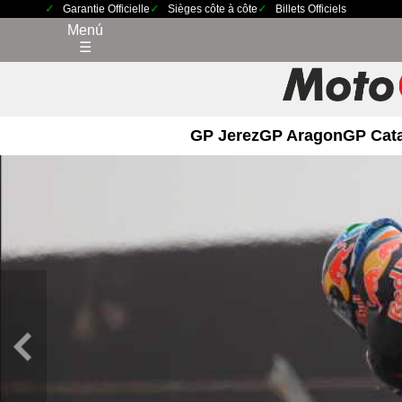
Garantie Officielle
Sièges côte à côte
Billets Officiels
Menú
☰
GP Jerez
GP Aragon
GP Cat