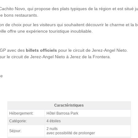
ito Novo, qui propose des plats typiques de la région et est situé ju
de bons restaurants.
on de choix pour les visiteurs qui souhaitent découvrir le charme et la
ville offre une expérience touristique inoubliable.
toGP avec des
billets officiels
pour le circuit de Jerez-Angel Nieto.
r le circuit de Jerez-Angel Nieto à Jerez de la Frontera.
ne
Caractéristiques
Pack MotoGP Jerez, hôtel Barrosa Park 4* / 2 nuits p.d. - Caractéristiques
Hébergement:
Hôtel Barrosa Park
Catégorie:
4 étoiles
2 nuits
Séjour:
avec possibilité de prolonger