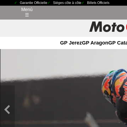
Garantie Officielle
Sièges côte à côte
Billets Officiels
Menú
☰
GP Jerez
GP Aragon
GP Cat