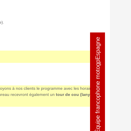
e).
Équipe francophone motogpEspagne
Équipe francophone motogpEspagne
nvoyons à nos clients le programme avec les horaires et
e bureau recevront également un
tour de cou (lanyard)