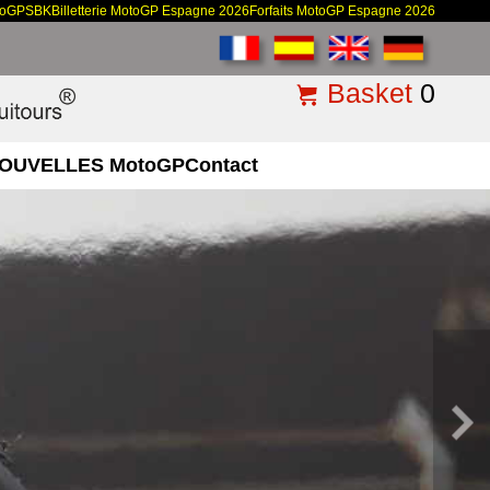
toGP
SBK
Billetterie MotoGP Espagne 2026
Forfaits MotoGP Espagne 2026
Basket
0
OUVELLES MotoGP
Contact