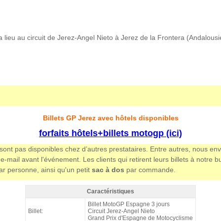
ieu au circuit de Jerez-Angel Nieto à Jerez de la Frontera (Andalousi
Billets GP Jerez avec hôtels disponibles
forfaits hôtels+billets motogp (ici)
e sont pas disponibles chez d’autres prestataires. Entre autres, nous e
-mail avant l'événement. Les clients qui retirent leurs billets à notr
par personne, ainsi qu'un petit
sac à dos
par commande.
Caractéristiques
Billet Tribune C3 MotoGP Jerez 2026 - Caractéristiques
Billet MotoGP Espagne 3 jours
Billet:
Circuit Jerez-Angel Nieto
Grand Prix d'Espagne de Motocyclisme