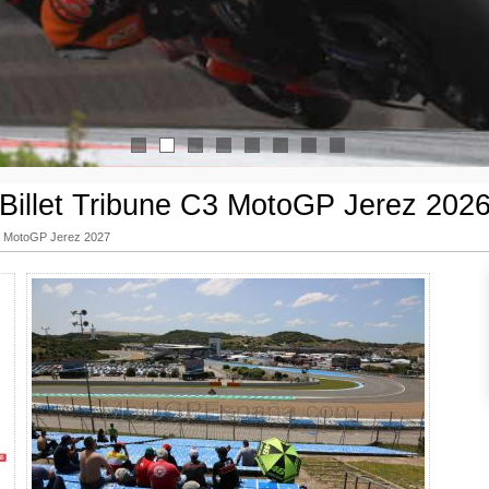
1
2
3
4
5
6
7
8
Billet Tribune C3 MotoGP Jerez 202
rie MotoGP Jerez 2027