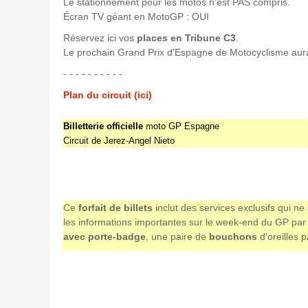
Le stationnement pour les motos n’est PAS compris.
Écran TV géant en MotoGP : OUI
Réservez ici vos
places en Tribune C3
.
Le prochain Grand Prix d'Espagne de Motocyclisme aura l
- - - - - - - - - -
Plan du circuit (ici)
Billetterie officielle
moto GP Espagne
Circuit de Jerez-Angel Nieto
Ce
forfait de billets
inclut des services exclusifs qui n
les informations importantes sur le week-end du GP par e
avec porte-badge
, une paire de
bouchons
d'oreilles 