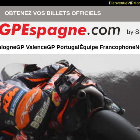
Bienvenue
VIP
Mo
OBTENEZ VOS BILLETS OFFICIELS
alogne
GP Valence
GP Portugal
Équipe Francophone
N