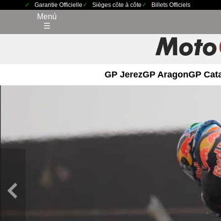
Garantie Officielle
Sièges côte à côte
Billets Officiels
Menú
☰
GP Jerez
GP Aragon
GP Cat