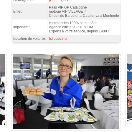
Pass VIP GP Catalogne
Billet:
motogp VIP VILLAGE™
Circuit de Barcelona-Catalunya à Montmelo
commandes 100% securisées
Important :
Agence officielle PREMIUM
Experts à votre service, depuis 1989 !
Location de voitures
(cliquez) ici
- Gallerie 4