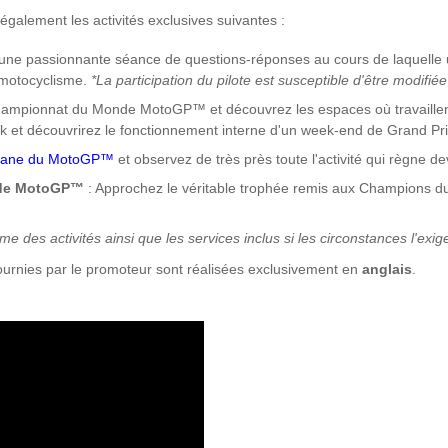
également les activités exclusives suivantes :
 une passionnante séance de questions-réponses au cours de laquelle
 motocyclisme.
*La participation du pilote est susceptible d'être modifiée
ampionnat du Monde MotoGP™ et découvrez les espaces où travaillent 
ck et découvrirez le fonctionnement interne d'un week-end de Grand Pri
 Lane du MotoGP™
et observez de très près toute l'activité qui règne d
nde MotoGP™
: Approchez le véritable trophée remis aux Champions d
e des activités ainsi que les services inclus si les circonstances l'exig
 fournies par le promoteur sont réalisées exclusivement en
anglais
.