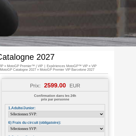
atalogne 2027
IP
»
MotoGP Premier™ | VIP
|
Expériences MotoGP™ VIP
»
VIP
 MotoGP Catalogne 2027
»
MotoGP Premier VIP Barcelone 2027
2599.00
Prix:
EUR
Confirmation dans les 24h
prix par personne
1.Adulte/Junior:
6) Frais du circuit (obligatoire):