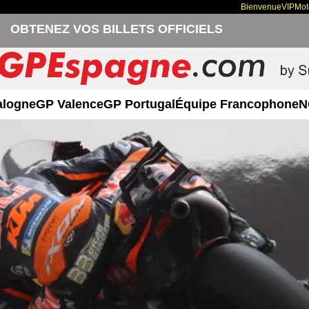
Bienvenue
VIP
Mo
OBTENEZ VOS BILLETS OFFICIELS
alogne
GP Valence
GP Portugal
Équipe Francophone
N