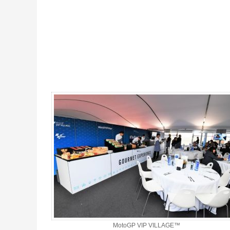
MotoGP VIP VILLAGE™ Montmelo Sam+Dim, GP Catalogne 2027 
MotoGP VIP VILLAGE™