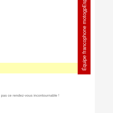
Équipe francophone motogpEspagne
Équipe francophone motogpEspagne
pas ce rendez-vous incontournable !
ristiques