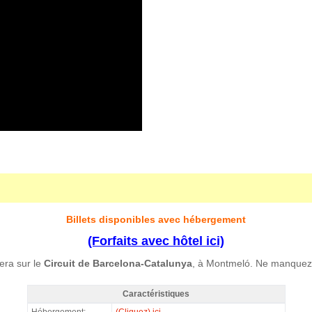
Billets disponibles avec hébergement
(Forfaits avec hôtel ici)
era sur le
Circuit de Barcelona-Catalunya
, à Montmeló. Ne manquez 
Caractéristiques
MotoGP VIP VILLAGE™ Montmelo Sam+Dim, GP Catalogne 2027 - Caracté
Hébergement:
(Cliquez) ici