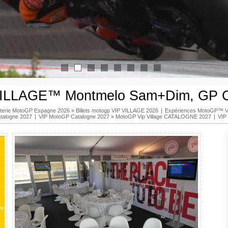
1
2
3
4
5
6
7
8
ILLAGE™ Montmelo Sam+Dim, GP C
etterie MotoGP Espagne 2026
»
Billets motogp VIP VILLAGE 2026
|
Expériences MotoGP™ V
talogne 2027
|
VIP MotoGP Catalogne 2027
»
MotoGP Vip Village CATALOGNE 2027
|
VIP