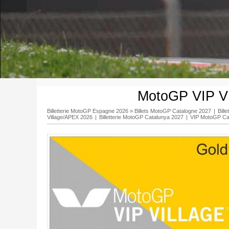
MotoGP VIP V
Billetterie MotoGP Espagne 2026
»
Billets MotoGP Catalogne 2027
|
Bill
Village/APEX 2026
|
Billetterie MotoGP Catalunya 2027
|
VIP MotoGP Ca