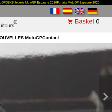
toGP
SBK
Billetterie MotoGP Espagne 2026
Forfaits MotoGP Espagne 2026
Basket
0
OUVELLES MotoGP
Contact