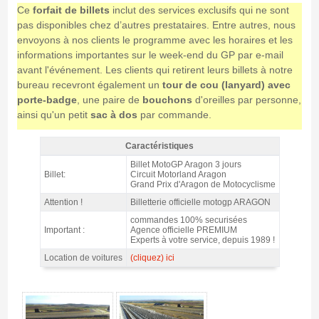
Ce
forfait de billets
inclut des services exclusifs qui ne sont
pas disponibles chez d’autres prestataires. Entre autres, nous
envoyons à nos clients le programme avec les horaires et les
informations importantes sur le week-end du GP par e-mail
avant l'événement. Les clients qui retirent leurs billets à notre
bureau recevront également un
tour de cou (lanyard) avec
porte-badge
, une paire de
bouchons
d'oreilles par personne,
ainsi qu'un petit
sac à dos
par commande.
Caractéristiques
Billet Tribune 3B MotoGP Aragon 2026 - Caractéristiques
Billet MotoGP Aragon 3 jours
Billet:
Circuit Motorland Aragon
Grand Prix d'Aragon de Motocyclisme
Attention !
Billetterie officielle motogp ARAGON
commandes 100% securisées
Important :
Agence officielle PREMIUM
Experts à votre service, depuis 1989 !
Location de voitures
(cliquez) ici
Billet Tribune 3B MotoGP Aragon 2026 - Gallerie 4