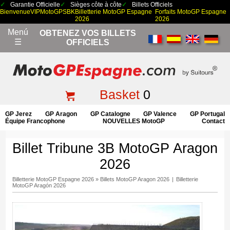
Garantie Officielle
Sièges côte à côte
Billets Officiels
Bienvenue
VIP
MotoGP
SBK
Billetterie MotoGP Espagne
Forfaits MotoGP Espagne
2026
2026
Menú
OBTENEZ VOS BILLETS
☰
OFFICIELS
Basket
0
GP Jerez
GP Aragon
GP Catalogne
GP Valence
GP Portugal
Équipe Francophone
NOUVELLES MotoGP
Contact
Billet Tribune 3B MotoGP Aragon
2026
Billetterie MotoGP Espagne 2026
»
Billets MotoGP Aragon 2026
|
Billetterie
MotoGP Aragón 2026