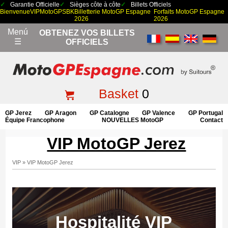
Garantie Officielle
Sièges côte à côte
Billets Officiels
Bienvenue
VIP
MotoGP
SBK
Billetterie MotoGP Espagne
Forfaits MotoGP Espagne
2026
2026
Menú
OBTENEZ VOS BILLETS
☰
OFFICIELS
Basket
0
GP Jerez
GP Aragon
GP Catalogne
GP Valence
GP Portugal
Équipe Francophone
NOUVELLES MotoGP
Contact
VIP MotoGP Jerez
VIP
»
VIP MotoGP Jerez
Hospitalité VIP