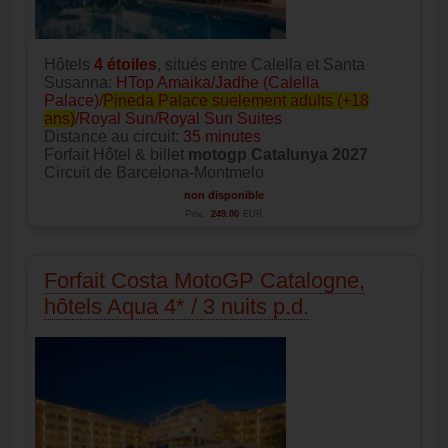
Hôtels
4
étoiles
, situés entre Calella et Santa
Susanna:
HTop Amaika/Jadhe (Calella
Palace)/
Pineda Palace suelement adults (+18
ans)
/Royal Sun/Royal Sun Suites
Distance au circuit:
35 minutes
Forfait Hôtel & billet
motogp Catalunya 2027
Circuit de Barcelona-Montmelo
non disponible
Prix:
249.00
EUR
Forfait Costa MotoGP Catalogne,
hôtels Aqua 4* / 3 nuits p.d.