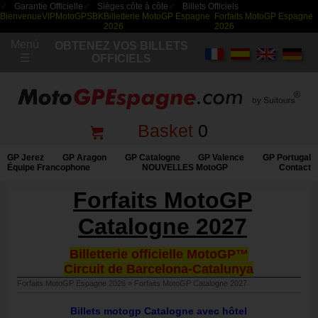
Garantie Officielle
Sièges côte à côte
Billets Officiels
Bienvenue
VIP
MotoGP
SBK
Billetterie MotoGP Espagne
Forfaits MotoGP Espagne
2026
2026
Menú
OBTENEZ VOS BILLETS
☰
OFFICIELS
Basket
0
GP Jerez
GP Aragon
GP Catalogne
GP Valence
GP Portugal
Équipe Francophone
NOUVELLES MotoGP
Contact
Forfaits MotoGP
Catalogne 2027
Billetterie officielle MotoGP™
Circuit de Barcelona-Catalunya
Forfaits MotoGP Espagne 2026
»
Forfaits MotoGP Catalogne 2027
Billets motogp Catalogne avec hôtel