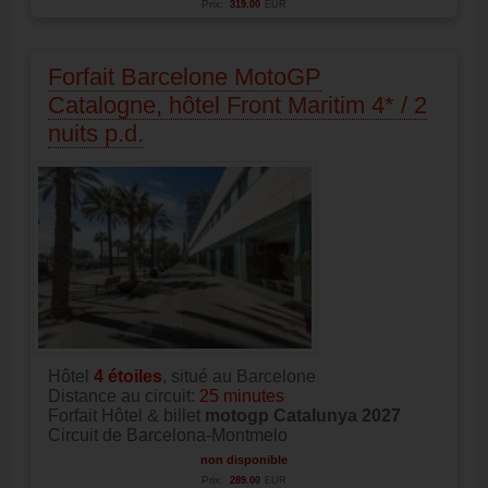
Prix:
319.00
EUR
Forfait Barcelone MotoGP
Catalogne, hôtel Front Maritim 4* / 2
nuits p.d.
Hôtel
4
étoiles
, situé au Barcelone
Distance au circuit:
25 minutes
Forfait Hôtel & billet
motogp Catalunya 2027
Circuit de Barcelona-Montmelo
non disponible
Prix:
289.00
EUR