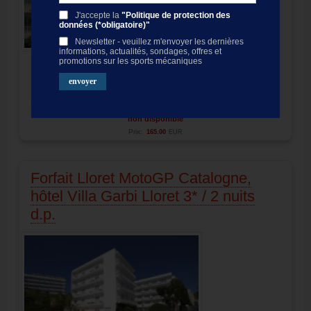
J'accepte la
"Politique de protection des
données (*obligatoire)"
Newsletter - veuillez m'envoyer les dernières
informations, actualités, sondages, offres et
promotions sur les sports mécaniques
Logements touristiques
, situé à Pineda de Mar
Distance au circuit:
35 minutes
Forfait Hôtel & billet
motogp Catalunya 2027
Circuit de Barcelona-Montmelo
non disponible
Prix:
165.00
EUR
Forfait Lloret MotoGP Catalogne,
hôtel Villa Garbi Lloret 3* / 2 nuits
d.p.