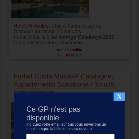
Hôtels
5 étoiles
, situé à Santa Susanna
Distance au circuit:
35 minutes
Forfait Hôtel & billet
motogp Catalunya 2027
Circuit de Barcelona-Montmelo
non disponible
Prix:
309.00
EUR
Forfait Costa MotoGP Catalogne,
Appartements Sorrabona / 3 nuits,
sans pension
X
Ce GP n'est pas
disponible
indiquez votre email et nous vous enverrons un
email lorsque la billetterie sera ouverte