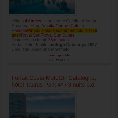
Hôtels
4
étoiles
, situés entre Calella et Santa
Susanna:
HTop Amaika/Jadhe (Calella
Palace)/
Pineda Palace suelement adults (+18
ans)
/Royal Sun/Royal Sun Suites
Distance au circuit:
35 minutes
Forfait Hôtel & billet
motogp Catalunya 2027
Circuit de Barcelona-Montmelo
non disponible
Prix:
209.00
EUR
Forfait Costa MotoGP Catalogne,
hôtel Taurus Park 4* / 3 nuits p.d.