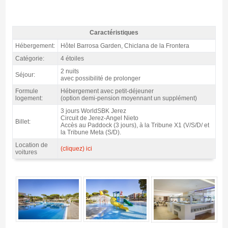
Caractéristiques
Forfait WSBK Jerez, hôtel Barrosa Garden 4* / 2 nuits p.d. - Caractéristiques
Hébergement:
Hôtel Barrosa Garden, Chiclana de la Frontera
Catégorie:
4 étoiles
2 nuits
Séjour:
avec possibilité de prolonger
Formule
Hébergement avec petit-déjeuner
logement:
(option demi-pension moyennant un supplément)
3 jours WorldSBK Jerez
Circuit de Jerez-Angel Nieto
Billet:
Accès au Paddock (3 jours), à la Tribune X1 (V/S/D/ et
la Tribune Meta (S/D).
Location de
(cliquez) ici
voitures
Forfait WSBK Jerez, hôtel Barrosa Garden 4* / 2 nuits p.d. - Gallerie 4