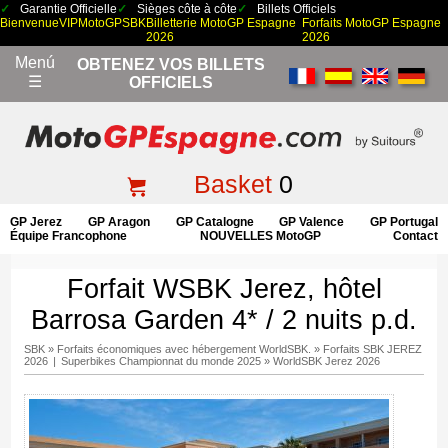
Garantie Officielle
Sièges côte à côte
Billets Officiels
Bienvenue
VIP
MotoGP
SBK
Billetterie MotoGP Espagne
Forfaits MotoGP Espagne
2026
2026
Menú
OBTENEZ VOS BILLETS
☰
OFFICIELS
Basket
0
GP Jerez
GP Aragon
GP Catalogne
GP Valence
GP Portugal
Équipe Francophone
NOUVELLES MotoGP
Contact
Forfait WSBK Jerez, hôtel
Barrosa Garden 4* / 2 nuits p.d.
SBK
»
Forfaits économiques avec hébergement WorldSBK.
»
Forfaits SBK JEREZ
2026
|
Superbikes Championnat du monde 2025
»
WorldSBK Jerez 2026