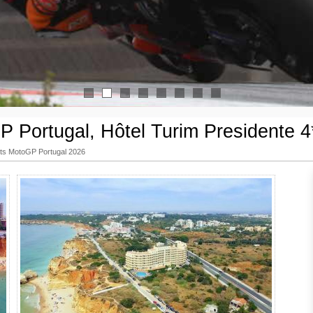
1
2
3
4
5
6
7
8
P Portugal, Hôtel Turim Presidente 4* 
its MotoGP Portugal 2026