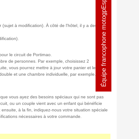
Équipe francophone motogpEspagne
Équipe francophone motogpEspagne
sujet à modification). À côté de l'hôtel, il y a des
fication).
our le circuit de Portimao.
nombre de personnes. Par exemple, choisissez 2
, vous pourrez mettre à jour votre panier et le
ouble et une chambre individuelle, par exemple. Enfin,
t que vous ayez des besoins spéciaux qui ne sont pas
uit, ou un couple vient avec un enfant qui bénéficie
ensuite, à la fin, indiquez-nous votre situation spéciale
ifications nécessaires à votre commande.