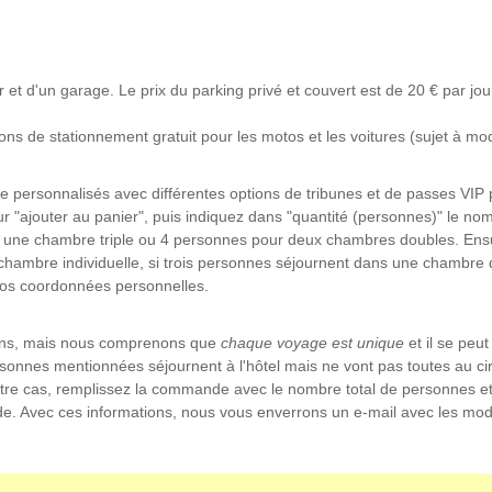
et d'un garage. Le prix du parking privé et couvert est de 20 € par jour (
s de stationnement gratuit pour les motos et les voitures (sujet à modi
e personnalisés avec différentes options de tribunes et de passes VIP p
sur "ajouter au panier", puis indiquez dans "quantité (personnes)" le 
ne chambre triple ou 4 personnes pour deux chambres doubles. Ensuite
hambre individuelle, si trois personnes séjournent dans une chambre d
vos coordonnées personnelles.
sons, mais nous comprenons que
chaque voyage est unique
et il se peu
sonnes mentionnées séjournent à l'hôtel mais ne vont pas toutes au circ
t votre cas, remplissez la commande avec le nombre total de personnes et 
. Avec ces informations, nous vous enverrons un e-mail avec les mod