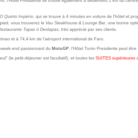
or, l'Hôtel Presidente se trouve également à seulement 2 km du centre 
O Quinto Império
, qui se trouve à 4 minutes en voiture de l'hôtel et pr
à pied, vous trouverez le
Vau Steakhouse & Lounge Bar
, une bonne opti
Restaurante Tapas ó Destapas
, très apprécié par ses clients.
timao et à 74,4 km de l'aéroport international de Faro.
e week-end passionnant du
MotoGP
, l'Hôtel Turim Presidente peut être
" (le petit-déjeuner est facultatif), et toutes les
SUITES supérieures
a