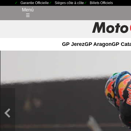
Garantie Officielle
Sièges côte à côte
Billets Officiels
Menú
☰
GP Jerez
GP Aragon
GP Cat