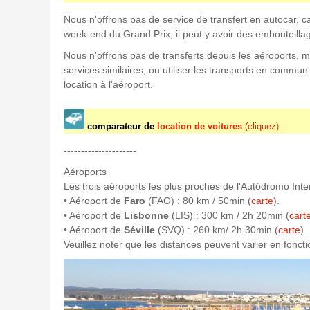
Nous n'offrons pas de service de transfert en autocar, car 
week-end du Grand Prix, il peut y avoir des embouteillages
Nous n'offrons pas de transferts depuis les aéroports, mai
services similaires, ou utiliser les transports en commun. I
location à l'aéroport.
comparateur de
location de voitures
(cliquez)
---------------------
Aéroports
Les trois aéroports les plus proches de l'Autódromo Inte
• Aéroport de
Faro
(FAO) : 80 km / 50min (
carte
).
• Aéroport de
Lisbonne
(LIS) : 300 km / 2h 20min (
cart
• Aéroport de
Séville
(SVQ) : 260 km/ 2h 30min (
carte
).
Veuillez noter que les distances peuvent varier en foncti