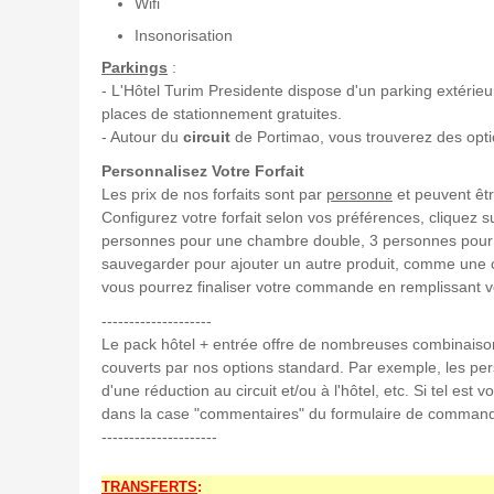
Wifi
Insonorisation
Parkings
:
- L'Hôtel Turim Presidente dispose d'un parking extérieur 
places de stationnement gratuites.
- Autour du
circuit
de Portimao, vous trouverez des option
Personnalisez Votre Forfait
Les prix de nos forfaits sont par
personne
et peuvent êtr
Configurez votre forfait selon vos préférences, cliquez 
personnes pour une chambre double, 3 personnes pour u
sauvegarder pour ajouter un autre produit, comme une c
vous pourrez finaliser votre commande en remplissant 
--------------------
Le pack hôtel + entrée offre de nombreuses combinai
couverts par nos options standard. Par exemple, les per
d'une réduction au circuit et/ou à l'hôtel, etc. Si tel es
dans la case "commentaires" du formulaire de commande
---------------------
TRANSFERTS
: