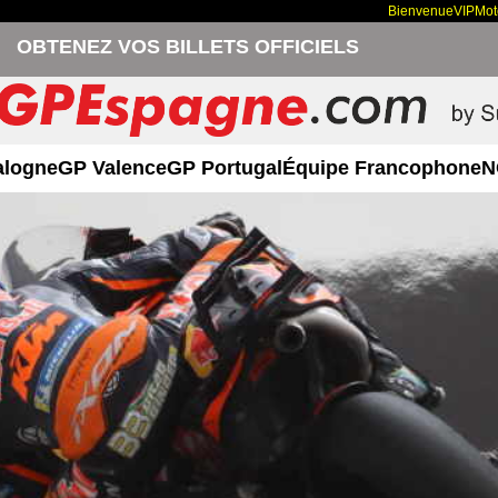
Bienvenue
VIP
Mo
OBTENEZ VOS BILLETS OFFICIELS
alogne
GP Valence
GP Portugal
Équipe Francophone
N