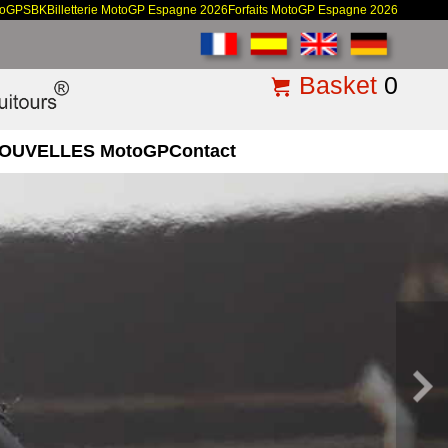
toGP
SBK
Billetterie MotoGP Espagne 2026
Forfaits MotoGP Espagne 2026
Basket
0
OUVELLES MotoGP
Contact