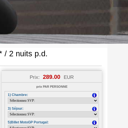
/ 2 nuits p.d.
289.00
Prix:
EUR
prix PAR PERSONNE
1) Chambre:
3) Séjour:
5)Billet MotoGP Portugal: