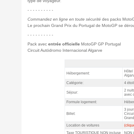
type de voyageur.
- - - - - - - - - -
Commandez en ligne en toute sécurité
des packs Moto
Le prochain Grand Prix du Portugal de MotoGP se dérouler
- - - - - - - - - -
Pack avec
entrée officielle
MotoGP GP Portugal
Circuit Autódromo Internacional Algarve
Forfait MotoGP Portugal, Hôtel Turim Presid
Hôtel
Hébergement:
Algarv
Catégorie:
4 étoi
2 nuit
Séjour:
avec 
Formule logement:
Héber
3 jou
Billet:
Circu
Grand
Location de voitures
(clique
Taxe TOURISTIQUE NON incluse
NON in