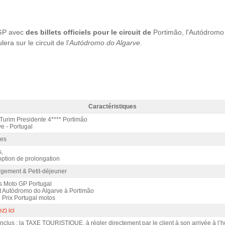
GP avec
des billets officiels pour le circuit de
Portimão, l'Autódromo 
a sur le circuit de l'
Autódromo do Algarve
.
Caractéristiques
ente 4* / 2 nuits p.d. - Caractéristiques
 Turim Presidente 4**** Portimão
e - Portugal
les
s,
option de prolongation
gement & Petit-déjeuner
rs Moto GP Portugal
it Autódromo do Algarve à Portimão
 Prix Portugal motos
z) ici
clus : la TAXE TOURISTIQUE, à régler directement par le client à son arrivée à l’hô