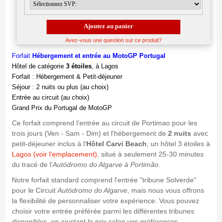
Ajoutez au panier
Avez-vous une question sur ce produit?
Forfait
Hébergement et
entrée au MotoGP Portugal
Hôtel de catégorie
3 étoiles
, à Lagos
Forfait : Hébergement & Petit-déjeuner
Séjour : 2 nuits ou plus (au choix)
Entrée au circuit (au choix)
Grand Prix du Portugal de MotoGP
Ce forfait comprend l'entrée au circuit de Portimao pour les
trois jours (Ven - Sam - Dim) et l'hébergement de
2 nuits
avec
petit-déjeuner inclus à l'
Hôtel Carvi Beach
, un hôtel 3 étoiles à
Lagos (voir l'emplacement)
, situé à seulement 25-30 minutes
du tracé de l'
Autódromo do Algarve à Portimão
.
Notre forfait standard comprend l'entrée "tribune Solverde"
pour le Circuit
Autódromo do Algarve
, mais nous vous offrons
la flexibilité de personnaliser votre expérience. Vous pouvez
choisir votre entrée préférée parmi les différentes tribunes
disponibles, en ajustant le prix selon vos préférences.