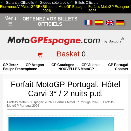
Garantie Officielle
Sièges côte à côte
Billets Officiels
Bienvenue
VIP
MotoGP
SBK
Billetterie MotoGP Espagne
Forfaits MotoGP Espagne
2026
2026
Menú
OBTENEZ VOS BILLETS
☰
OFFICIELS
Basket
0
GP Jerez
GP Aragon
GP Catalogne
GP Valence
GP Portugal
Équipe Francophone
NOUVELLES MotoGP
Contact
Forfait MotoGP Portugal, Hôtel
Carvi 3* / 2 nuits p.d.
Forfaits MotoGP Espagne 2026
»
Forfaits MotoGP Portugal 2026
|
Forfaits
MotoGP Portugal 2026