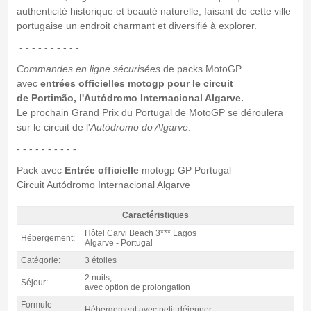
authenticité historique et beauté naturelle, faisant de cette ville
portugaise un endroit charmant et diversifié à explorer.
- - - - - - - - - -
Commandes en ligne sécurisées
de packs MotoGP
avec
entrées officielles motogp pour le circuit
de Portimão, l'Autódromo Internacional Algarve.
Le prochain Grand Prix du Portugal de MotoGP se déroulera
sur le circuit de l'
Autódromo do Algarve
.
- - - - - - - - - -
Pack avec
Entrée officielle
motogp GP Portugal
Circuit Autódromo Internacional Algarve
Caractéristiques
Forfait MotoGP Portugal, Hôtel Carvi 3* / 2 nuits p.d. - Caractéristiques
Hôtel Carvi Beach 3*** Lagos
Hébergement:
Algarve - Portugal
Catégorie:
3 étoiles
2 nuits,
Séjour:
avec option de prolongation
Formule
Hébergement avec petit-déjeuner