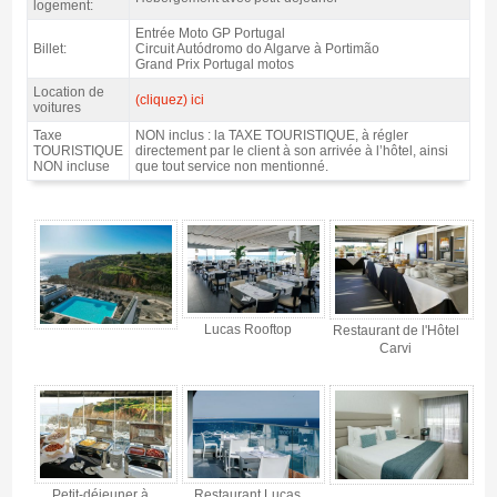
logement:
Entrée Moto GP Portugal
Billet:
Circuit Autódromo do Algarve à Portimão
Grand Prix Portugal motos
Location de
(cliquez) ici
voitures
Taxe
NON inclus : la TAXE TOURISTIQUE, à régler
TOURISTIQUE
directement par le client à son arrivée à l’hôtel, ainsi
NON incluse
que tout service non mentionné.
Forfait MotoGP Portugal, Hôtel Carvi 3* / 2 nuits p.d. - Gallerie 4
Lucas Rooftop
Restaurant de l'Hôtel
Carvi
Petit-déjeuner à
Restaurant Lucas