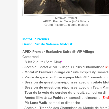
MotoGP Premier
APEX | Premier Suite @VIP Village
Grand Prix de Catalogne motogp
MotoGP Premier
Grand Prix de Valence MotoGP
APEX Premier Exclusive Suite @ VIP Village
Comprend :
- Billet 2 jours (Sam-Dim)
*
- Accès au MotoGP VIP Village >> plus d'informations
ici
-
MotoGP Premier Lounge
ou Suite Hospitality, samedi
-
Visite du garage d'une équipe MotoGP
, samedi ou 
-
Session de questions-réponses avec un pilote M
-
Session de questions-réponses avec un Team Ma
-
Tour de la voie de service du circuit
, samedi ou dim
-
Accès illimité au Paddock
, samedi et dimanche [
Excl
-
Pit Lane Walk
, samedi et dimanche
- Accès au Trophée des Champions du Monde de Moto