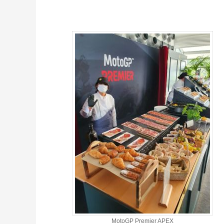
MotoGP VIP VILLAGE™ Sam+Dim @ Premier APEX, GP Valence 2
MotoGP Premier APEX