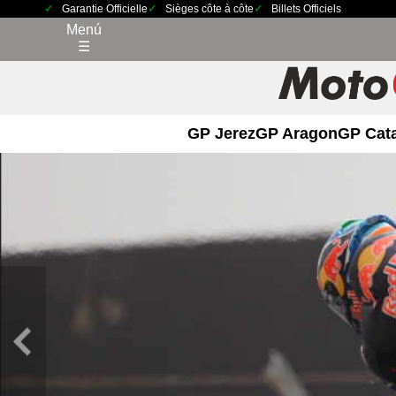
Garantie Officielle
Sièges côte à côte
Billets Officiels
Menú
☰
GP Jerez
GP Aragon
GP Cat