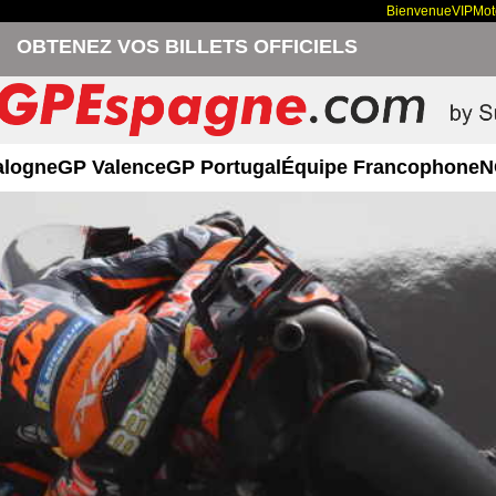
Bienvenue
VIP
Mo
OBTENEZ VOS BILLETS OFFICIELS
alogne
GP Valence
GP Portugal
Équipe Francophone
N