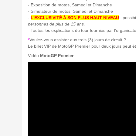
- Exposition de motos, Samedi et Dimanche
- Simulateur de motos, Samedi et Dimanche
-
L'EXCLUSIVITÉ À SON PLUS HAUT NIVEAU
: possibi
personnes de plus de 15 ans.
- Toutes les explications du tour fournies par l’organisat
*
Voulez-vous assister aux trois (3) jours de circuit ?
Le billet VIP de MotoGP Premier pour deux jours peut ê
Vidéo
MotoGP Premier