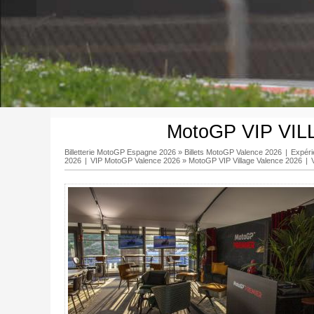
MotoGP VIP VIL
Billetterie MotoGP Espagne 2026
»
Billets MotoGP Valence 2026
|
Expér
2026
|
VIP MotoGP Valence 2026
»
MotoGP VIP Village Valence 2026
|