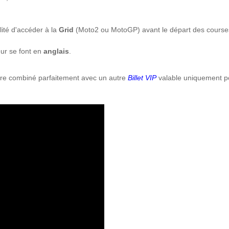
lité d'accéder à la
Grid
(Moto2 ou MotoGP) avant le départ des course
eur se font en
anglais
.
tre combiné parfaitement avec un autre
Billet VIP
valable uniquement p