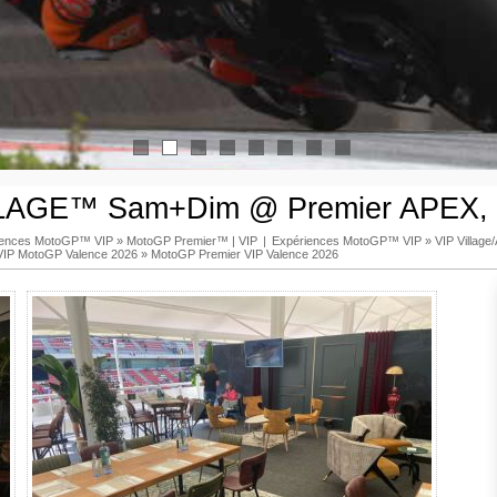
1
2
3
4
5
6
7
8
LAGE™ Sam+Dim @ Premier APEX, 
iences MotoGP™ VIP
»
MotoGP Premier™ | VIP
|
Expériences MotoGP™ VIP
»
VIP Villag
VIP MotoGP Valence 2026
»
MotoGP Premier VIP Valence 2026