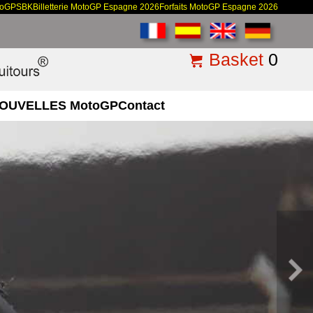
toGP
SBK
Billetterie MotoGP Espagne 2026
Forfaits MotoGP Espagne 2026
Basket
0
OUVELLES MotoGP
Contact