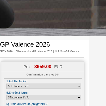
GP Valence 2026
e/APEX 2026
|
Billetterie MotoGP Valence 2026
|
VIP MotoGP Valence
3959.00
Prix:
EUR
Confirmation dans les 24h
1.Adulte/Junior:
5.Entrée 2 jours:
6) Frais du circuit (obligatoire):