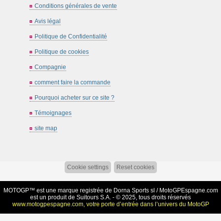
Conditions générales de vente
Avis légal
Politique de Confidentialité
Politique de cookies
Compagnie
comment faire la commande
Pourquoi acheter sur ce site ?
Témoignages
site map
Cookie settings
Reset cookies
MOTOGP™ est une marque registrée de Dorna Sports sl /
MotoGPEspagne.com
est un produit de Suitours S.A. - © 2025, tous droits réservés
www.motogpespagne.com, votre porte d’entrée dans l’univers du MotoGP