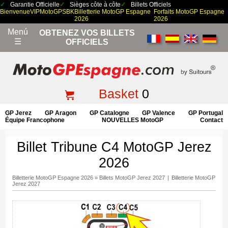
Garantie Officielle
Sièges côte à côte
Billets Officiels
Bienvenue
VIP
MotoGP
SBK
Billetterie MotoGP Espagne
Forfaits MotoGP Espagne
2026
2026
Menú
OBTENEZ VOS BILLETS
☰
OFFICIELS
Basket
0
GP Jerez
GP Aragon
GP Catalogne
GP Valence
GP Portugal
Équipe Francophone
NOUVELLES MotoGP
Contact
Billet Tribune C4 MotoGP Jerez
2026
Billetterie MotoGP Espagne 2026
»
Billets MotoGP Jerez 2027
|
Billetterie MotoGP
Jerez 2027