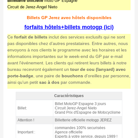
Billetterie officielle
moto GP Espagne
Circuit de Jerez-Angel Nieto
Billets GP Jerez avec hôtels disponibles
forfaits hôtels+billets motogp (ici)
Ce
forfait de billets
inclut des services exclusifs qui ne sont
pas disponibles chez d’autres prestataires. Entre autres, nous
envoyons à nos clients le programme avec les horaires et les
informations importantes sur le week-end du GP par e-mail
avant l'événement. Les clients qui retirent leurs billets à notre
bureau recevront également un
tour de cou (lanyard) avec
porte-badge
, une paire de
bouchons
d'oreilles par personne,
ainsi qu'un petit
sac à dos
par commande.
Caractéristiques
Billet Tribune C4 MotoGP Jerez 2026 - Caractéristiques
Billet MotoGP Espagne 3 jours
Billet:
Circuit Jerez-Angel Nieto
Grand Prix d'Espagne de Motocyclisme
Attention !
Billetterie officielle motogp JEREZ
commandes 100% securisées
Important :
Agence officielle
Experts à votre service, depuis 1989 !