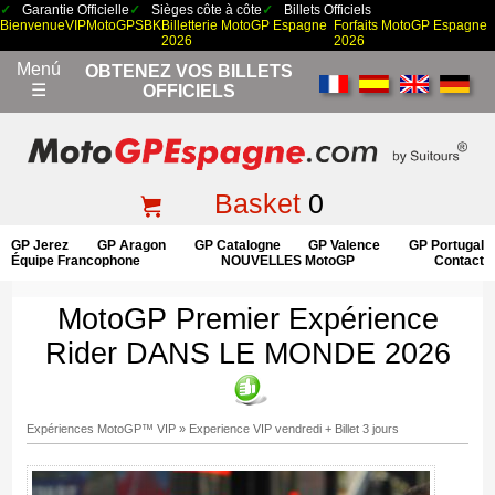
Garantie Officielle
Sièges côte à côte
Billets Officiels
Bienvenue
VIP
MotoGP
SBK
Billetterie MotoGP Espagne
Forfaits MotoGP Espagne
2026
2026
Menú
OBTENEZ VOS BILLETS
☰
OFFICIELS
Basket
0
GP Jerez
GP Aragon
GP Catalogne
GP Valence
GP Portugal
Équipe Francophone
NOUVELLES MotoGP
Contact
MotoGP Premier Expérience
Rider DANS LE MONDE 2026
Expériences MotoGP™ VIP
»
Experience VIP vendredi + Billet 3 jours