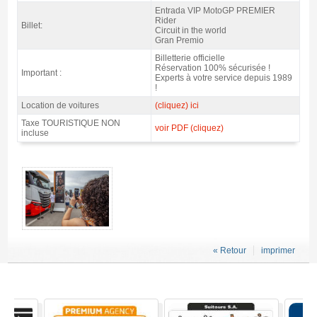
Caractéristiques
Entrada VIP MotoGP PREMIER
Rider
Billet:
Circuit in the world
Gran Premio
Billetterie officielle
Réservation 100% sécurisée !
Important :
Experts à votre service depuis 1989
!
Location de voitures
(cliquez) ici
Taxe TOURISTIQUE NON
voir PDF (cliquez)
incluse
MotoGP Premier Expérience Rider DANS LE MONDE 2026 - Gallerie 4
« Retour
imprimer