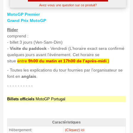
Avez-vous une question sur ce produit?
MotoGP Premier
Grand Prix MotoGP
Rider
comprend :
- billet 3 jours (Ven-Sam-Dim)
-
Visite du paddock
- Vendredi (L’horaire exact sera confirmé
quelques jours avant l’événement. Cet horaire se
situe
entre
9h00 du matin et 17h00 de l’après-midi
.)
- Toutes les explications du tour fournies par l’organisateur se
font en
anglais
.
- - - - - - - - - -
Billets officiels
MotoGP Portugal
Caractéristiques
MotoGP Premier Expérience Rider DANS LE MONDE 2026 -
Hébergement:
(Cliquez) ici