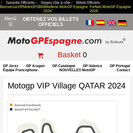
Garantie Officielle
Sièges côte à côte
Billets Officiels
Bienvenue
VIP
MotoGP
SBK
Billetterie MotoGP Espagne
Forfaits MotoGP Espagne
2026
2026
Menú
OBTENEZ VOS BILLETS
☰
OFFICIELS
Basket
0
GP Jerez
GP Aragon
GP Catalogne
GP Valence
GP Portugal
Équipe Francophone
NOUVELLES MotoGP
Contact
Motogp VIP Village QATAR 2024